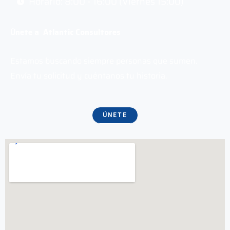
Horario: 8:00 - 16:00 (Viernes 15:00)
Únete a Atlantic Consultores
Estamos buscando siempre personas que sumen.
Envía tu solicitud y cuéntanos tu historia.
ÚNETE