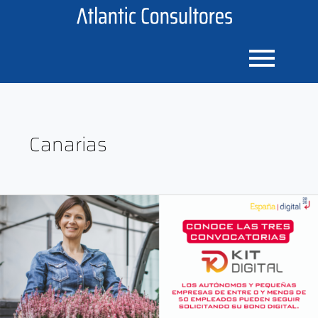
Ir
al
contenido
Canarias
¡El
Kit
Digital
se
agota!