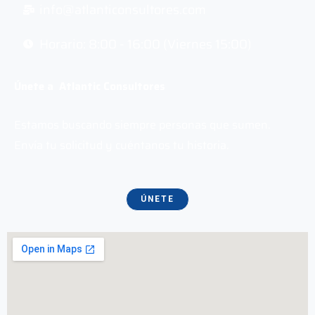
info@atlanticonsultores.com
Horario: 8:00 - 16:00 (Viernes 15:00)
Únete a Atlantic Consultores
Estamos buscando siempre personas que sumen.
Envía tu solicitud y cuéntanos tu historia.
ÚNETE