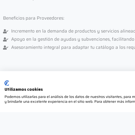
Beneficios para Proveedores:
Incremento en la demanda de productos y servicios alineados
Apoyo en la gestión de ayudas y subvenciones, facilitando e
Asesoramiento integral para adaptar tu catálogo a los requ
Utilizamos cookies
Servicios Ofrecidos a Proveedores
Podemos utilizarlas para el análisis de los datos de nuestros visitantes, para
y brindarle una excelente experiencia en el sitio web. Para obtener más inform
Consultoría y Gestión de Ayudas:
Asistencia en la preparación, presentación y
justificación de proyectos de clientes que