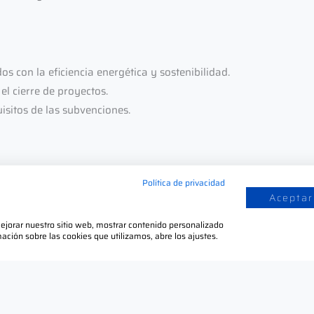
 con la eficiencia energética y sostenibilidad.
l cierre de proyectos.
isitos de las subvenciones.
Política de privacidad
Aceptar
 mejorar nuestro sitio web, mostrar contenido personalizado
ación sobre las cookies que utilizamos, abre los ajustes.
Colocación del
Catálogo:
Acces
Disponemos tu catálogo a disposición de
dire