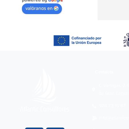
valóranos en
Contacta
C. Venegas, 2,
de Gran Canari
928 23 10 87
info@atlantico