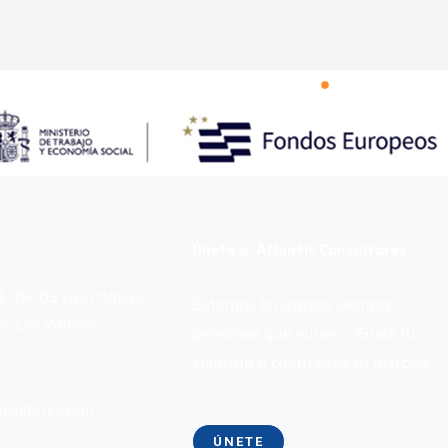
Únete a Atlantic Consultores
 B, 35003 Las Palmas
Estamos buscando siempre
a, Las Palmas
personas que sumen. Envía tu
solicitud y cuéntanos tu historia.
nsultores.com
ÚNETE