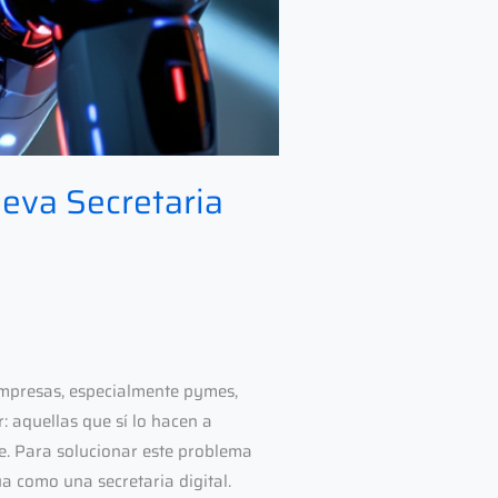
ueva Secretaria
mpresas, especialmente pymes,
: aquellas que sí lo hacen a
e. Para solucionar este problema
úa como una secretaria digital.