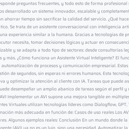
 responde preguntas frecuentes, y todo esto de forma profesional
mos desarrollado un sistema innovador, escalable y completament
 ahorrar tiempo sin sacrificar la calidad del servicio. ¿Qué ha
co. Se trata de un asistente conversacional con inteligencia art
una experiencia similar a la humana. Gracias a tecnologías de p
locutor necesita, tomar decisiones lógicas y actuar en consecuenc
izable y se adapta a todo tipo de sectores: desde consultorías le
as y más. ¿Cómo funciona un Asistente Virtual Inteligente? El fu
n automatización de procesos y comunicación empresarial. Estas 
tión de segundos, sin esperas ni errores humanos. Esta tecnolo
va y optimizar la atención al cliente con IA. Tareas que puede as
 puede desempeñar un amplio abanico de tareas según el perfil y
 AVI Implementar un AVI supone una mejora tangible en múltiples
ntes Virtuales utilizan tecnologías líderes como Dialogflow, GPT,
ación más adecuada en función de: Casos de uso reales Los AV
res. Algunos ejemplos reales: Conclusión En un mundo donde la 
ligente (AVI) ya no es un lujo, sino una necesidad. Automatizar la