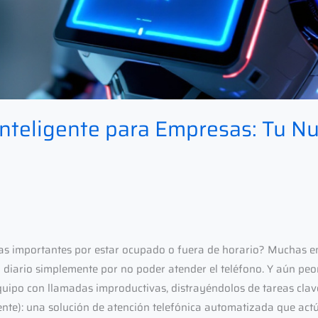
 Inteligente para Empresas: Tu N
as importantes por estar ocupado o fuera de horario? Muchas e
diario simplemente por no poder atender el teléfono. Y aún peor
ipo con llamadas improductivas, distrayéndolos de tareas clav
igente): una solución de atención telefónica automatizada que act