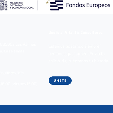
Únete a Atlantic Consultores
 B, 35003 Las Palmas
Estamos buscando siempre
a, Las Palmas
personas que sumen. Envía tu
solicitud y cuéntanos tu historia.
nsultores.com
ÚNETE
 16:00 (Viernes 15:00)