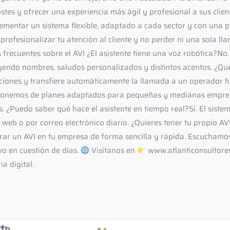
stes y ofrecer una experiencia más ágil y profesional a sus clie
plementar un sistema flexible, adaptado a cada sector y con una 
rofesionalizar tu atención al cliente y no perder ni una sola lla
s frecuentes sobre el AVI ¿El asistente tiene una voz robótica?No
uyendo nombres, saludos personalizados y distintos acentos. ¿Qué 
uaciones y transfiere automáticamente la llamada a un operador
ponemos de planes adaptados para pequeñas y medianas empresa
 ¿Puedo saber qué hace el asistente en tiempo real?Sí. El siste
web o por correo electrónico diario. ¿Quieres tener tu propio AVI
rar un AVI en tu empresa de forma sencilla y rápida. Escuchamos
vo en cuestión de días.
Visítanos en
www.atlanticonsultores
a digital.