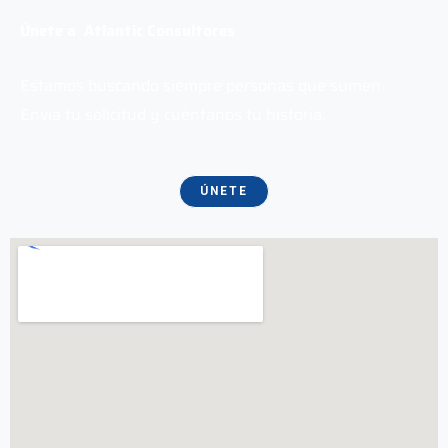
Únete a Atlantic Consultores
Estamos buscando siempre personas que sumen.
Envía tu solicitud y cuéntanos tu historia.
ÚNETE