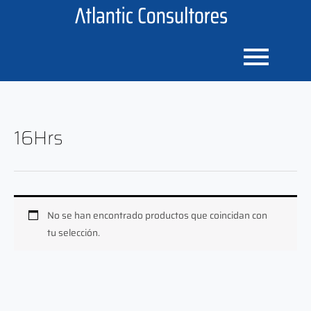
Ir
al
contenido
16Hrs
No se han encontrado productos que coincidan con
tu selección.