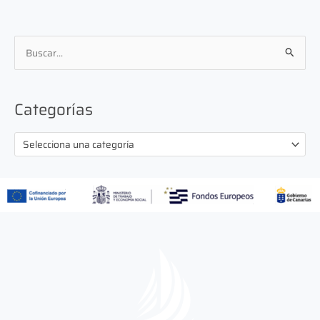
B
u
s
Categorías
c
a
Selecciona una categoría
r
p
o
r
: