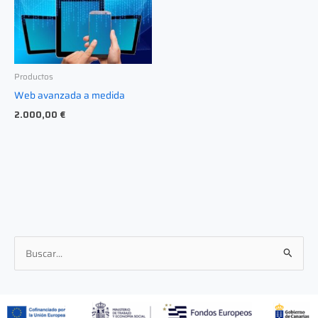
Productos
Web avanzada a medida
2.000,00
€
B
u
s
c