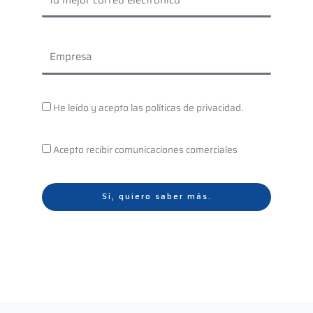
electrónico
Empresa
Teríminos
He leído y acepto las políticas de privacidad.
y
condiciones
Marketing
Acepto recibir comunicaciones comerciales
Sí, quiero saber más.